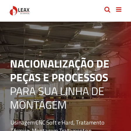
Ir
para
o
conteúdo
NACIONALIZAÇÃO DE
PEÇAS E PROCESSOS
PARA SUA LINHA DE
MONTAGEM
Usinagem CNC Soft e Hard, Tratamento
Térmico, Montagem Tratamento e