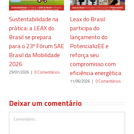
Sustentabilidade na
Leax do Brasil
C
prática: a LEAX do
participa do
r
Brasil se prepara
lançamento do
c
para o 23º Fórum SAE
PotencializEE e
e
Brasil da Mobilidade
reforça seu
2
2026
compromisso com
eficiência energética
29/07/2026
|
0 Comentários
11/06/2026
|
0 Comentários
Deixar um comentário
Comentário