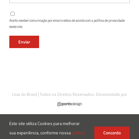
Aceito receber comunicação por email e estou de acordo com a política de privacidade
deste site.
Leax do Brasil | Todos os Direitos Reservados. Desenvolvido por
Este site utiliza Cookies para melhorar
Instagram
Facebook
LinkedIn
X
sua experiência, conforme nossa
política
Concordo