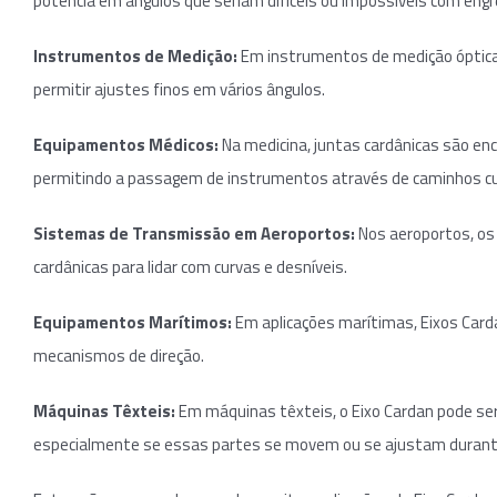
potência em ângulos que seriam difíceis ou impossíveis com engr
Instrumentos de Medição:
Em instrumentos de medição óptica,
permitir ajustes finos em vários ângulos.
Equipamentos Médicos:
Na medicina, juntas cardânicas são en
permitindo a passagem de instrumentos através de caminhos cu
Sistemas de Transmissão em Aeroportos:
Nos aeroportos, os
cardânicas para lidar com curvas e desníveis.
Equipamentos Marítimos:
Em aplicações marítimas, Eixos Car
mecanismos de direção.
Máquinas Têxteis:
Em máquinas têxteis, o Eixo Cardan pode se
especialmente se essas partes se movem ou se ajustam durant