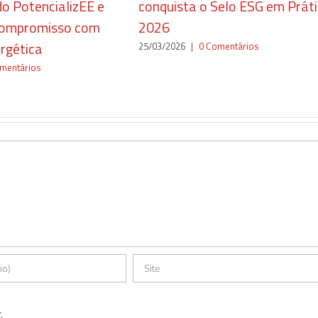
o PotencializEE e
conquista o Selo ESG em Prát
 compromisso com
2026
ergética
25/03/2026
|
0 Comentários
mentários
.