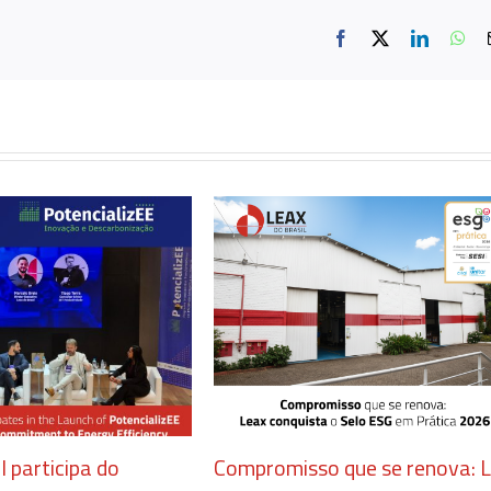
Facebook
X
LinkedIn
Wh
l participa do
Compromisso que se renova: 