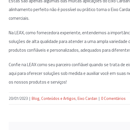
Estas são apenas algumas das muitas aplicações do Eixo Cardan.
alinhamento perfeito não é possível ou prático torna o Eixo Car
comerciais.
Na LEAX, como fornecedora experiente, entendemos a importânci
soluções de alta qualidade para atender a uma ampla variedade
produtos confiáveis e personalizados, adequados para diferentes
Confie na LEAX como seu parceiro confiável quando se trata de
aqui para oferecer soluções sob medida e auxiliar você em suas
os nossos produtos e serviços!
20/07/2023
|
Blog
,
Conteúdos e Artigos
,
Eixo Cardan
|
0 Comentários