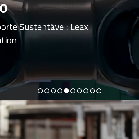
O
orte Sustentável: Leax
ation