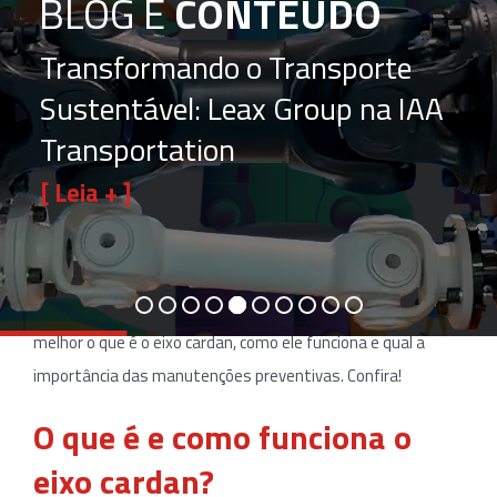
BLOG E
CONTEÚDO
Transformando o Transporte
Sustentável: Leax Group na IAA
Transportation
Você sabe o que é o eixo cardan? Esse componente
[ Leia + ]
mecânico desempenha um importante papel no
sistema
de
transmissão. No entanto, para seu bom funcionamento, o
mecanismo precisa estar em perfeitas condições.
Por isso, preparamos este post para ajudá-lo a entender
melhor o que é o eixo cardan, como ele funciona e qual a
importância das manutenções preventivas. Confira!
O que é e como funciona o
eixo cardan?