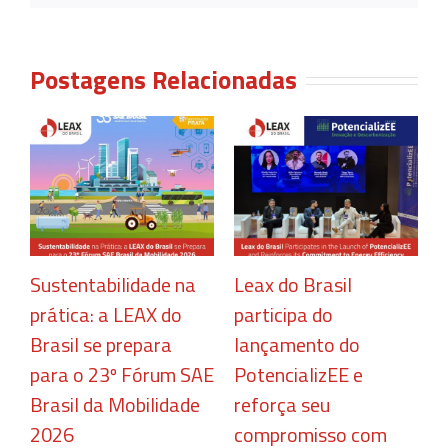
Postagens Relacionadas
Sustentabilidade na
Leax do Brasil
C
prática: a LEAX do
participa do
r
Brasil se prepara
lançamento do
c
para o 23º Fórum SAE
PotencializEE e
e
Brasil da Mobilidade
reforça seu
2
2026
compromisso com