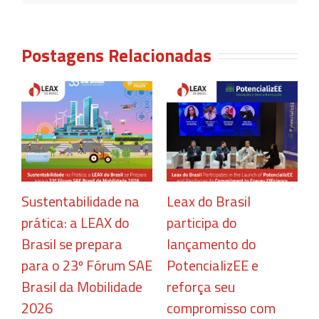
Postagens Relacionadas
Sustentabilidade na
Leax do Brasil
C
prática: a LEAX do
participa do
r
Brasil se prepara
lançamento do
c
para o 23º Fórum SAE
PotencializEE e
e
Brasil da Mobilidade
reforça seu
2
2026
compromisso com