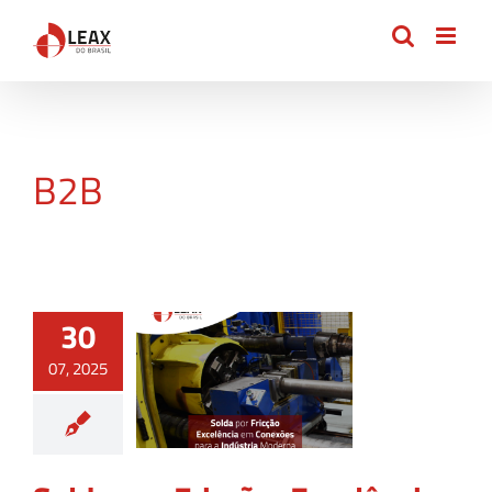
Ir
para
o
conteúdo
B2B
30
07, 2025