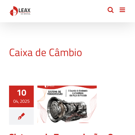
Ir
para
o
conteúdo
Caixa de Câmbio
10
04, 2025