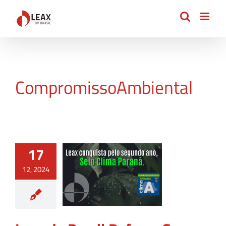
Ir
para
o
conteúdo
CompromissoAmbiental
17
12, 2024