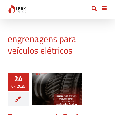
Ir
para
o
conteúdo
engrenagens para
veículos elétricos
24
07, 2025