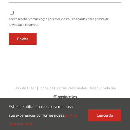
Aceito receber comunicação por email e estou de acordo com a política de
privacidade deste site.
Leax do Brasil | Todos os Direitos Reservados. Desenvolvido por
Este site utiliza Cookies para melhorar
sua experiência, conforme nossa
política
Concordo
Instagram
Facebook
LinkedIn
X
de privacidade
.