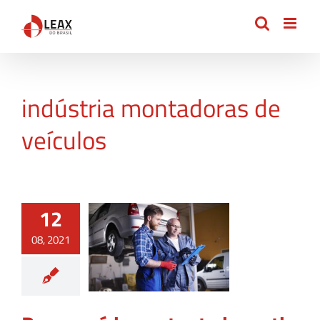
Ir
para
o
conteúdo
indústria montadoras de
veículos
12
08, 2021