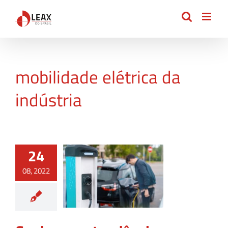
Ir
para
o
conteúdo
mobilidade elétrica da
indústria
24
08, 2022