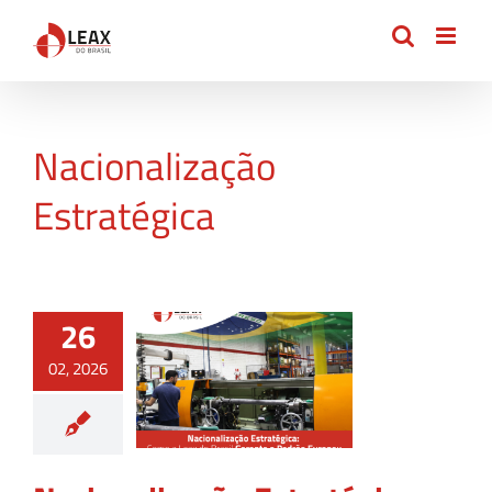
Ir
para
o
conteúdo
Nacionalização
Estratégica
26
02, 2026