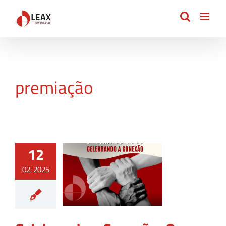
Ir
para
o
conteúdo
premiação
12
02, 2025