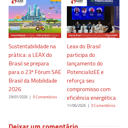
Sustentabilidade na
Leax do Brasil
C
prática: a LEAX do
participa do
r
Brasil se prepara
lançamento do
c
para o 23º Fórum SAE
PotencializEE e
e
Brasil da Mobilidade
reforça seu
2
2026
compromisso com
eficiência energética
29/07/2026
|
0 Comentários
11/06/2026
|
0 Comentários
Deixar um comentário