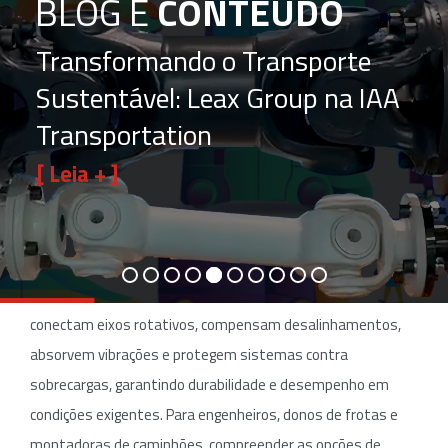
BLOG E
CONTEÚDO
Transformando o Transporte
Sustentável: Leax Group na IAA
Transportation
[ Leia + ]
No universo dos veículos pesados, como caminhões de carga,
ônibus articulados e equipamentos de mineração, os
acoplamentos industriais desempenham um papel crítico na
transmissão eficiente de potência. Esses componentes
conectam eixos rotativos, compensam desalinhamentos,
absorvem vibrações e protegem sistemas contra
sobrecargas, garantindo durabilidade e desempenho em
condições exigentes. Para engenheiros, donos de frotas e
montadoras de caminhões, compreender as opções de