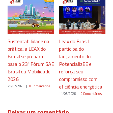
Sustentabilidade na
Leax do Brasil
C
prática: a LEAX do
participa do
r
Brasil se prepara
lançamento do
c
para o 23º Fórum SAE
PotencializEE e
e
Brasil da Mobilidade
reforça seu
2
2026
compromisso com
eficiência energética
29/07/2026
|
0 Comentários
11/06/2026
|
0 Comentários
Deixar um comentário