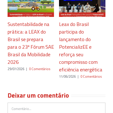
Sustentabilidade na
Leax do Brasil
C
prática: a LEAX do
participa do
r
Brasil se prepara
lançamento do
c
para o 23º Fórum SAE
PotencializEE e
e
Brasil da Mobilidade
reforça seu
2
2026
compromisso com
eficiência energética
29/07/2026
|
0 Comentários
11/06/2026
|
0 Comentários
Deixar um comentário
Comentário