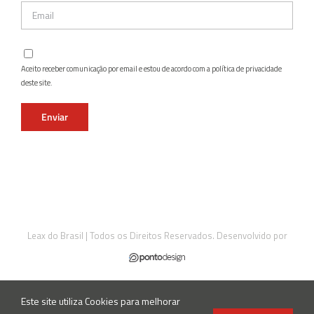
Aceito receber comunicação por email e estou de acordo com a política de privacidade
deste site.
Leax do Brasil | Todos os Direitos Reservados. Desenvolvido por
Este site utiliza Cookies para melhorar
Instagram
Facebook
LinkedIn
X