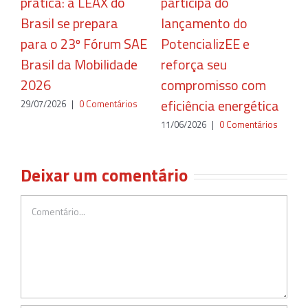
prática: a LEAX do
participa do
r
Brasil se prepara
lançamento do
c
para o 23º Fórum SAE
PotencializEE e
e
Brasil da Mobilidade
reforça seu
2
2026
compromisso com
eficiência energética
29/07/2026
|
0 Comentários
11/06/2026
|
0 Comentários
Deixar um comentário
Comentário