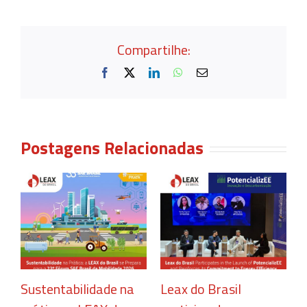
Compartilhe:
Facebook
X
LinkedIn
WhatsApp
E-
mail
Postagens Relacionadas
Sustentabilidade na
Leax do Brasil
C