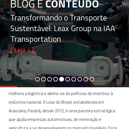
BLOG E
CONTEÚDO
Transformando o Transporte
Sustentável: Leax Group na IAA
Transportation
[ Leia + ]
Em um mercado globalizado, a nacionalização de peças e
processos tornou-se uma estratégia crucial para empresas
que buscam crescer no Brasil. Substituir componentes
importados por peças produzidas localmente reduz custos,
melhora a logística e alinha-se às políticas de incentivo à
indústria nacional. A Leax do Brasil, estabelecida em
Araucária, Paraná, desde 2012, é uma parceira estratégica
que ajuda empresas automotivas, de mineração e
agricultura a se desenvolverem no mercado brasileiro. Este