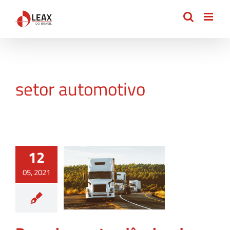
Ir
para
o
conteúdo
setor automotivo
12
05, 2021