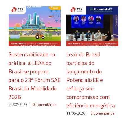
Sustentabilidade na
Leax do Brasil
C
prática: a LEAX do
participa do
r
Brasil se prepara
lançamento do
c
para o 23º Fórum SAE
PotencializEE e
e
Brasil da Mobilidade
reforça seu
2
2026
compromisso com
eficiência energética
29/07/2026
|
0 Comentários
11/06/2026
|
0 Comentários