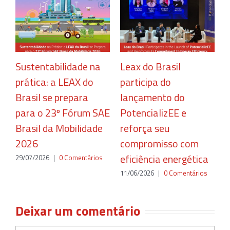
Sustentabilidade na
Leax do Brasil
C
prática: a LEAX do
participa do
r
Brasil se prepara
lançamento do
c
para o 23º Fórum SAE
PotencializEE e
e
Brasil da Mobilidade
reforça seu
2
2026
compromisso com
eficiência energética
29/07/2026
|
0 Comentários
11/06/2026
|
0 Comentários
Deixar um comentário