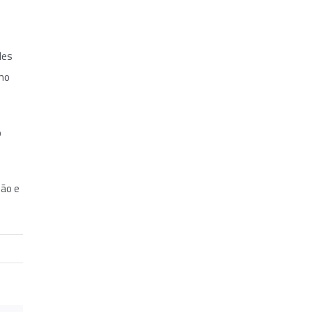
les
omo
o
são e