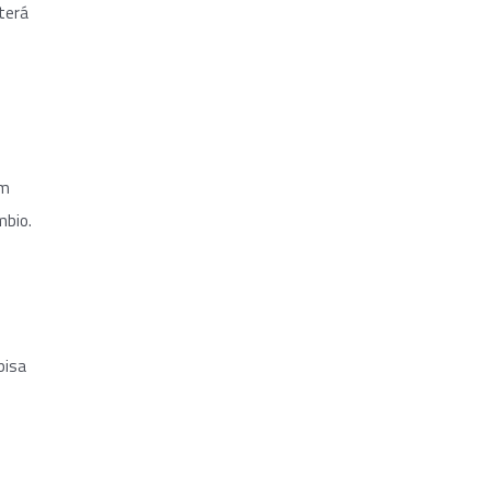
 terá
um
mbio.
pisa