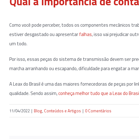
Qual a importância de conta
Como você pode perceber, todos os componentes mecânicos trab
estiver desgastado ou apresentar
falhas
, isso vai prejudicar 
um todo.
Por isso, essas peças do sistema de transmissão devem ser prec
marcha arranhando ou escapando, dificuldade para engatar a marc
A Leax do Brasil é uma das maiores fornecedoras de peças por l
qualidade. Sendo assim,
conheça melhor tudo que a Leax do Brasi
11/04/2022
|
Blog
,
Conteúdos e Artigos
|
0 Comentários