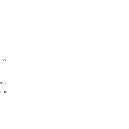
e
r as
aos
rque