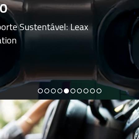
O
orte Sustentável: Leax
ation